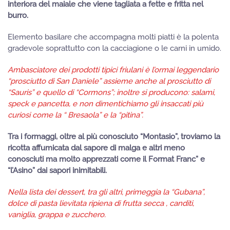
interiora del maiale che viene tagliata a fette e fritta nel
burro.
Elemento basilare che accompagna molti piatti è la polenta
gradevole soprattutto con la cacciagione o le carni in umido.
Ambasciatore dei prodotti tipici friulani è l’ormai leggendario
“prosciutto di San Daniele” assieme anche al prosciutto di
“Sauris” e quello di “Cormons”; inoltre si producono: salami,
speck e pancetta, e non dimentichiamo gli insaccati più
curiosi come la “ Bresaola” e la “pitina”.
Tra i formaggi, oltre al più conosciuto “Montasio”, troviamo la
ricotta affumicata dal sapore di malga e altri meno
conosciuti ma molto apprezzati come il Format Franc” e
“l’Asino” dai sapori inimitabili.
Nella lista dei dessert, tra gli altri, primeggia la “Gubana”,
dolce di pasta lievitata ripiena di frutta secca , canditi,
vaniglia, grappa e zucchero.