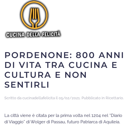
Skip to main content
PORDENONE: 800 ANNI
DI VITA TRA CUCINA E
CULTURA E NON
SENTIRLI
Scritto da
cucinadellafelicita
il
05/02/2021
. Pubblicato in
Ricettario
.
La città viene è citata per la prima volta nel 1204 nel “Diario
di Viaggio” di Wolger di Passau, futuro Patriarca di Aquileia.