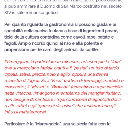
edifici, come l’ex convento di San Francesco e poco distante
si può ammirare il Duomo di San Marco costruito nel secolo
XIV in stile romanico gotico.
Per quanto riguarda la gastronomia si possono gustare le
specialità della cucina friulana a base di ingredienti poveri,
tipici della cultura contadina come cavoli, rape, patate e
fagioli. Ampio ricorso quindi al riso e alla polenta e
propensione per le carni degli animali da cortile.
Primeggiano in particolare le minestre, ad esempio la “Jota”
ove si mescolano fagioli, crauti e il “pestat” un trito di lardo,
cipolla, salvia, prezzemolo e aglio, oppure una densa
minestra di fagioli. Se il “Frico” (tortino di formaggi, morbido e
croccante), il “Muset” e “Brovade” (cotechino e rape inacidite
nella vinaccia) rimangono in emblema del mangiar friulano,
non bisogna dimenticare i “Cjarsons (sorta di agnolotti dolci
o alle erbe) e gli “gnocchi di susine” che testimoniano gli
influssi mitteleuropei.
Particolare è la “Marcundela”, una salsiccia fatta con le